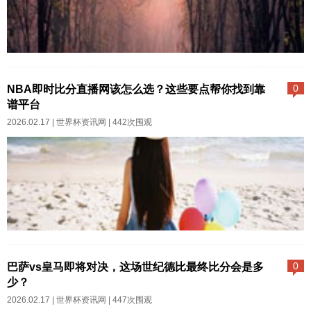
燕直播的核心原则：只从官方认
要是喜欢短视频高光，抖音、B站
可的渠道下载，否则盗版安装包
上有大量经典...
可能藏病毒、盗刷信息！ 苹果设
备：打开App Store，搜索“雨燕直
当葡萄牙与加纳在世界杯赛场相
播”（核对应用名称、图标与官网
遇，这场对决不仅承载着两队的
NBA即时比分直播网该怎么选？这些要点帮你找到靠
0
一致），点击“获取”即可，苹果的
历史恩怨，更汇聚了球星传奇、
谱平台
审核机制严格，能过滤大部分恶
新星崛起、战术博弈等多重看
2026.02.17 |
世界杯资讯网
| 442次围观
意应用。 安卓设备：优先选应用
点，从历史交锋的悬念，到阵容
宝、华为应用市场、小米应用商
牌面的碰撞，再到战术博弈的胜
店等正规...
负手,这场比赛的每一个细节都值
得关注。 历史交锋：两次世界杯
碰面，恩怨与悬念并存 两队在世
界杯舞台有过两次直接对话，结
对于热爱NBA的球迷来说,找到一
果各胜一场，恩怨与悬念交织，2
个好用的即时比分直播网就像找
巴萨vs皇马即将对决，这场世纪德比最终比分会是多
0
006年德国世界杯小组赛，葡萄牙
到靠谱的观赛伙伴——既要比分
少？
凭借马尼切的远射和保莱塔的补
更新快，又要数据准，最好还能
2026.02.17 |
世界杯资讯网
| 447次围观