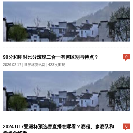
射，以2-1击败首次参加世界杯的
顺便看个精彩集锦，但市面上的
加纳，彼时的加纳虽初登大赛舞
平台五花八门，到底该怎么选？
台，却凭借吉安的进球展现出非
我们从需求、靠谱标准、新兴趋
洲球队的韧性；...
势三个角度来拆解这个问题。 不
同球迷对NBA即时比分直播网的
核心需求有哪些？ 球迷的需求其
对于足球迷来说,巴萨和皇马的世
实分“门派”： 竞彩玩家像追着猎
纪德比永远是心跳加速的焦点
90分和即时比分滚球二合一有何区别与特点？
0
物的猎手，需要实时赔率波动+历
战！眼看两队又要在赛场上厮
2026.02.17 |
世界杯资讯网
| 423次围观
史对战数据，比如某场湖人vs掘
杀，大家肯定都在猜：这场对决
金的比赛，赔率从2.1跳到1.9的瞬
最终比分会定格在哪里？咱们从
间，他们要第一时间调整投注策
几个关键角度聊聊，或许能找到
略，甚至会对比3家平...
些线索~ 两队近期状态：谁的“油
门”踩得更猛？ 先看巴萨：联赛排
名稳居前列，欧冠赛场也展现出
很多体育迷或赛事研究者在接触
韧性，莱万的进球效率依旧稳
体育数据工具时，常会纠结“90
2024 U17亚洲杯预选赛直播在哪看？赛程、参赛队和
0
定，德容在中场的调度让传控体
分”和“即时比分滚球二合一”的差