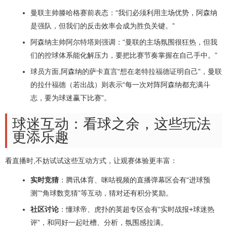
曼联主帅滕哈格赛前表态：“我们必须利用主场优势，阿森纳
是强队，但我们的反击效率会成为胜负关键。”
阿森纳主帅阿尔特塔则强调：“曼联的主场氛围很狂热，但我
们的控球体系能化解压力，要把比赛节奏掌握在自己手中。”
球员方面,阿森纳的萨卡直言“想在老特拉福德证明自己”，曼联
的拉什福德（若出战）则表示“每一次对阵阿森纳都充满斗
志，要为球迷赢下比赛”。
球迷互动：看球之余，这些玩法
更添乐趣
看直播时,不妨试试这些互动方式，让观赛体验更丰富：
实时竞猜
：腾讯体育、咪咕视频的直播弹幕区会有“进球预
测”“角球数竞猜”等互动，猜对还有积分奖励。
社区讨论
：懂球帝、虎扑的英超专区会有“实时战报+球迷热
评”，和同好一起吐槽、分析，氛围感拉满。