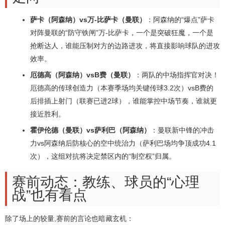
萨卡（阿森纳）vs万-比萨卡（曼联）
：阿森纳的“爆点”萨卡
对阵曼联的“防守铁闸”万-比萨卡，一个是突破狂魔，一个是
抢断达人，谁能压制对方的边路进攻，将直接影响球队的进攻
效率。
厄德高（阿森纳）vsB费（曼联）
：两队的中场指挥官对决！
厄德高的传球创造力（本赛季场均关键传球3.2次）vsB费的
后排插上射门（联赛已进2球），谁能掌控中场节奏，谁就更
接近胜利。
霍伊伦德（曼联）vs萨利巴（阿森纳）
：曼联新中锋的冲击
力vs阿森纳后防核心的空中统治力（萨利巴场均争顶成功4.1
次），这组对抗将决定禁区内的“制空权”归属。
赛前动态：教练、球员的“心理
战”也有看点
除了场上的较量,赛前的言论也暗藏玄机：