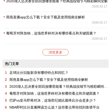
2020湖人总决赛全部回放哪里能看？经典战役细节与精彩瞬间全解
2026.02.17
雨燕直播app怎么下载？安全下载及使用指南全解析
2026.02.17
葡萄牙对阵加纳，这场世界杯对决有哪些看点和关键因素？
2026.02.17
浏览更多
热门文章
1
足球比分旧版新浪有哪些特点和回忆？
2
雨燕直播app怎么下载？安全下载及使用指南全解析
3
2020湖人总决赛全部回放哪里能看？经典战役细节与精彩瞬间全解析
4
葡萄牙对阵加纳，这场世界杯对决有哪些看点和关键因素？
5
巴萨vs皇马即将对决，这场世纪德比最终比分会是多少？
6
NBA即时比分直播网该怎么选？这些要点帮你找到靠谱平台