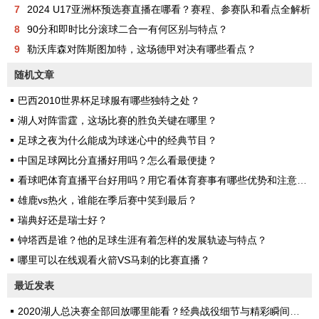
7
2024 U17亚洲杯预选赛直播在哪看？赛程、参赛队和看点全解析
8
90分和即时比分滚球二合一有何区别与特点？
9
勒沃库森对阵斯图加特，这场德甲对决有哪些看点？
随机文章
巴西2010世界杯足球服有哪些独特之处？
湖人对阵雷霆，这场比赛的胜负关键在哪里？
足球之夜为什么能成为球迷心中的经典节目？
中国足球网比分直播好用吗？怎么看最便捷？
看球吧体育直播平台好用吗？用它看体育赛事有哪些优势和注意点？
雄鹿vs热火，谁能在季后赛中笑到最后？
瑞典好还是瑞士好？
钟塔西是谁？他的足球生涯有着怎样的发展轨迹与特点？
哪里可以在线观看火箭VS马刺的比赛直播？
最近发表
2020湖人总决赛全部回放哪里能看？经典战役细节与精彩瞬间全解析