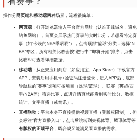
看赛事？
操作分
网页端
和
移动端
两种场景，流程很简单：
网页端
：打开浏览器输入平台官方网址（认准正规域名，避免
钓鱼网站），首页会展示热门赛事的实时比分，若想看特定赛
事（如“今晚的NBA季后赛”），点击顶部“篮球”分类→选择“N
BA”专区，所有相关比赛会按“进行中”“即将开始”排序，点击
比赛即可查看详细数据。
移动端
：从正规应用商店（如应用宝、App Store）下载官方
APP，安装后用手机号+验证码注册登录，进入APP后，底部
导航栏的“赛事”选项可按项目（足球/篮球）、联赛（英超/西
甲/NBA等）筛选比赛，点进详情页就能看到实时比分、数据
统计、文字直播（或简讯）。
直播联动
：平台本身不直接提供视频直播（受版权限制），但
会标注“官方直播入口”，点击后跳转到央视体育、腾讯体育等
有版权的正规平台
，既合规又能满足看直播的需求。