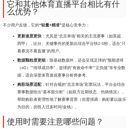
它和其他体育直播平台相比有什
么优势？
不少用户反馈，它的
“轻量+精准”
是核心竞争力：
更新速度更快
：尤其是“北京单场”相关的主流赛事（如英超、
西甲），比分、关键事件的更新比综合平台快2-5秒，适合“只
看赛况不看直播”的用户。
数据颗粒度更细
：除基础数据外，还会呈现足球的“预期进球
（xG）”“传球成功率”，篮球的“有效命中率”“正负值”等专业数
据，适合深度体育迷或赛事分析师参考。
购彩场景适配
：针对合规的“北京单场”彩票玩法，平台会结合
赛事数据给出“基本面分析”（如双方近期状态、伤病情况），
帮助购彩者更理性地了解赛事背景（但需强调：购彩要以娱乐
为目的，勿投入过多时间/金钱）。
使用时需要注意哪些问题？