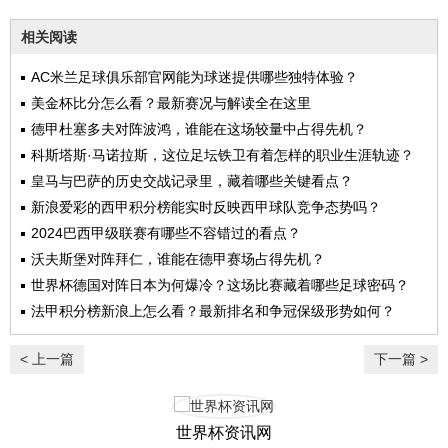
相关阅读
AC米兰足球俱乐部官网能为球迷提供哪些独特体验？
美金杯比分怎么看？最新赛况与解读全在这里
德甲杜塞多夫对阵波鸿，谁能在这场较量中占得先机？
科斯塔斯·马诺拉斯，这位足坛铁卫有着怎样的职业生涯轨迹？
皇马与巴萨的历史交战记录里，藏着哪些关键看点？
新浪爱彩的西甲积分榜能实时反映西甲球队竞争态势吗？
2024巴西甲级联赛有哪些不容错过的看点？
沃夫斯堡对阵拜仁，谁能在德甲赛场占得先机？
世界杯德国对阵日本为何爆冷？这场比赛藏着哪些足球密码？
法甲积分榜新浪上怎么看？最新排名和争冠保级形势如何？
< 上一篇
下一篇 >
世界杯资讯网