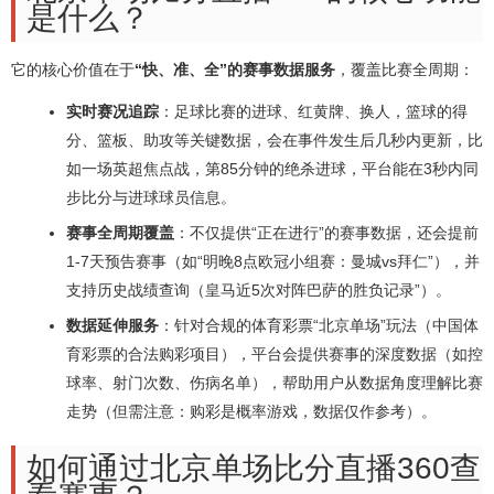
是什么？
它的核心价值在于
“快、准、全”的赛事数据服务
，覆盖比赛全周期：
实时赛况追踪
：足球比赛的进球、红黄牌、换人，篮球的得
分、篮板、助攻等关键数据，会在事件发生后几秒内更新，比
如一场英超焦点战，第85分钟的绝杀进球，平台能在3秒内同
步比分与进球球员信息。
赛事全周期覆盖
：不仅提供“正在进行”的赛事数据，还会提前
1-7天预告赛事（如“明晚8点欧冠小组赛：曼城vs拜仁”），并
支持历史战绩查询（皇马近5次对阵巴萨的胜负记录”）。
数据延伸服务
：针对合规的体育彩票“北京单场”玩法（中国体
育彩票的合法购彩项目），平台会提供赛事的深度数据（如控
球率、射门次数、伤病名单），帮助用户从数据角度理解比赛
走势（但需注意：购彩是概率游戏，数据仅作参考）。
如何通过北京单场比分直播360查