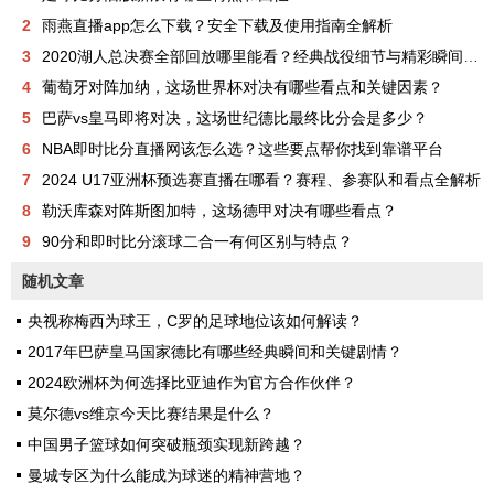
2
雨燕直播app怎么下载？安全下载及使用指南全解析
3
2020湖人总决赛全部回放哪里能看？经典战役细节与精彩瞬间全解析
4
葡萄牙对阵加纳，这场世界杯对决有哪些看点和关键因素？
5
巴萨vs皇马即将对决，这场世纪德比最终比分会是多少？
6
NBA即时比分直播网该怎么选？这些要点帮你找到靠谱平台
7
2024 U17亚洲杯预选赛直播在哪看？赛程、参赛队和看点全解析
8
勒沃库森对阵斯图加特，这场德甲对决有哪些看点？
9
90分和即时比分滚球二合一有何区别与特点？
随机文章
央视称梅西为球王，C罗的足球地位该如何解读？
2017年巴萨皇马国家德比有哪些经典瞬间和关键剧情？
2024欧洲杯为何选择比亚迪作为官方合作伙伴？
莫尔德vs维京今天比赛结果是什么？
中国男子篮球如何突破瓶颈实现新跨越？
曼城专区为什么能成为球迷的精神营地？