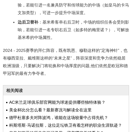
验，若能引进一名兼具防守和传球能力的中场（如皇马的卡马
文加类型），可进一步提升中场深度。
边后卫替补
：基米希客串右后卫时，中场的组织任务会受到影
响，若能引进一名专职右后卫（如多特的梅里诺？），可解放
基米希的中场属性。
2024 - 2025赛季的拜仁阵容，既有凯恩、穆勒这样的“定海神针”，也
有穆西亚拉、戴维斯这样的“未来之星”，阵容深度和竞争力依然稳居
欧洲顶级，只要解决门将轮换和中场厚度的问题,他们依然是欧冠和德
甲冠军的最有力争夺者。
相关阅读
AC米兰足球俱乐部官网能为球迷提供哪些独特体验？
美金杯比分怎么看？最新赛况与解读全在这里
德甲杜塞多夫对阵波鸿，谁能在这场较量中占得先机？
科斯塔斯·马诺拉斯，这位足坛铁卫有着怎样的职业生涯轨迹？