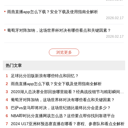
雨燕直播app怎么下载？安全下载及使用指南全解析
2026.02.17
葡萄牙对阵加纳，这场世界杯对决有哪些看点和关键因素？
2026.02.17
浏览更多
热门文章
1
足球比分旧版新浪有哪些特点和回忆？
2
雨燕直播app怎么下载？安全下载及使用指南全解析
3
2020湖人总决赛全部回放哪里能看？经典战役细节与精彩瞬间全解析
4
葡萄牙对阵加纳，这场世界杯对决有哪些看点和关键因素？
5
巴萨vs皇马即将对决，这场世纪德比最终比分会是多少？
6
NBA即时比分直播网该怎么选？这些要点帮你找到靠谱平台
7
2024 U17亚洲杯预选赛直播在哪看？赛程、参赛队和看点全解析