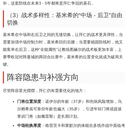
补，这套防线在未来3 - 5年都将是拜仁争冠的基石。
（3）战术多样性：基米希的“中场 - 后卫”自由
切换
基米希在中场和右后卫之间的无缝切换，让拜仁的战术更具弹性，当
需要加强中场控制力时，基米希回归后腰；当需要稳固防线时，他又
能客串右后卫，这种“全能属性”让教练图赫尔的战术板更加丰富，上
赛季欧冠对阵曼城的两回合比赛中，基米希的位置变化就成为破局关
键。
阵容隐患与补强方向
尽管阵容星光熠熠，拜仁仍有需要优化的地方：
门将位置深度
：诺伊尔的年龄（37岁）和伤病风险增加，乌
尔赖希虽可靠但年龄也偏大（35岁），引进年轻门将或提拔
青训门将（如佩雷斯）是长期计划。
中场轮换厚度
：格雷茨卡和莱默尔的体能在多线作战中面临考