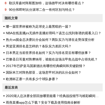
8
勒沃库森对阵斯图加特，这场德甲对决有哪些看点？
9
90分和即时比分滚球二合一有何区别与特点？
随机文章
哪一届世界杯被称为足球史上最黑暗的一届？
NBA在线直播jrs无插件直播好用吗？该怎么找到靠谱的观看入口？
热火vs掘金总决赛比分会如何？两队实力与潜在走势深度分析
男篮亚洲排名是怎样的？各队实力差距大吗？
日本男足当前世界排名如何？实力与排名背后有哪些故事？
巴黎圣日耳曼对阵摩纳哥，谁能在这场法甲焦点战中占得先机？
2017年巴萨皇马国家德比有哪些经典瞬间和关键剧情？
国际米兰对阵热那亚，这场意甲对决的比分会如何？
欧洲杯正赛一共有多少个球队参赛？
最近发表
2020湖人总决赛全部回放哪里能看？经典战役细节与精彩瞬间全解析
雨燕直播app怎么下载？安全下载及使用指南全解析