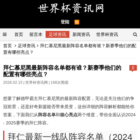
登陆
首页
留言本
足球资讯
新闻资讯
世界杯资讯
首页
足球资讯
拜仁慕尼黑最新阵容名单都有谁？新赛季他们的配
置有哪些亮点？
拜仁慕尼黑最新阵容名单都有谁？新赛季他们的
0
配置有哪些亮点？
2026.02.15 |
世界杯资讯网
| 168次围观
想要了解德甲霸主拜仁慕尼黑的最新阵容配置，无论是关注他们的争
冠前景，还是好奇新援能否带来质变，这份详细的阵容解析都能给你
答案，下面我们从
阵容名单
和
核心亮点
两个维度，带你全面认识2024
- 2025赛季的拜仁阵容。
拜仁最新一线队阵容名单（2024