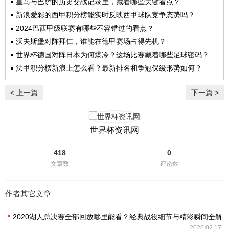
皇马与巴萨的历史交战记录里，藏着哪些关键看点？
新浪爱彩的西甲积分榜能实时反映西甲球队竞争态势吗？
2024巴西甲级联赛有哪些不容错过的看点？
沃夫斯堡对阵拜仁，谁能在德甲赛场占得先机？
世界杯德国对阵日本为何爆冷？这场比赛藏着哪些足球密码？
法甲积分榜新浪上怎么看？最新排名和争冠保级形势如何？
< 上一篇
下一篇 >
世界杯资讯网
418
0
文章数
评论数
作者其它文章
2020湖人总决赛全部回放哪里能看？经典战役细节与精彩瞬间全解
2026.02.17