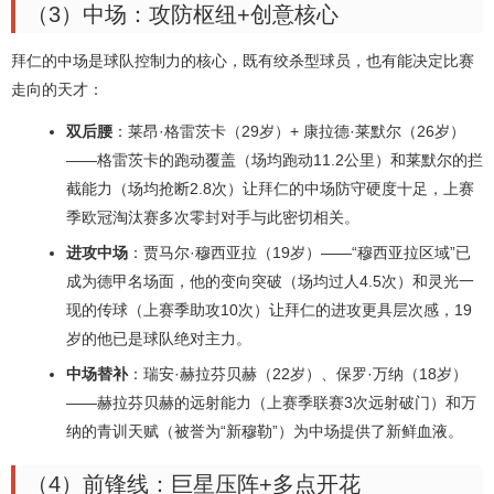
（3）中场：攻防枢纽+创意核心
拜仁的中场是球队控制力的核心，既有绞杀型球员，也有能决定比赛
走向的天才：
双后腰
：莱昂·格雷茨卡（29岁）+ 康拉德·莱默尔（26岁）
——格雷茨卡的跑动覆盖（场均跑动11.2公里）和莱默尔的拦
截能力（场均抢断2.8次）让拜仁的中场防守硬度十足，上赛
季欧冠淘汰赛多次零封对手与此密切相关。
进攻中场
：贾马尔·穆西亚拉（19岁）——“穆西亚拉区域”已
成为德甲名场面，他的变向突破（场均过人4.5次）和灵光一
现的传球（上赛季助攻10次）让拜仁的进攻更具层次感，19
岁的他已是球队绝对主力。
中场替补
：瑞安·赫拉芬贝赫（22岁）、保罗·万纳（18岁）
——赫拉芬贝赫的远射能力（上赛季联赛3次远射破门）和万
纳的青训天赋（被誉为“新穆勒”）为中场提供了新鲜血液。
（4）前锋线：巨星压阵+多点开花