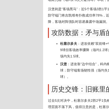
汉堡则是“客场黑马”：近5个客场3胜1平
防守端门将吉凯维奇扑救成功率78%，
降，客场对阵强队时容易暴露中场漏洞
攻防数据：矛与盾
杜塞尔多夫
：进攻依赖“双前锋+
9球但客场效率骤降（场均1.2
场均失1.5球。
汉堡
：进攻靠“边中结合”，科内
球；防守端客场韧性强（场均失1
球）。
历史交锋：旧账里
过去5次对决中，杜塞尔多夫2胜2平1负
理层面不落下风，值得注意的是，杜塞尔