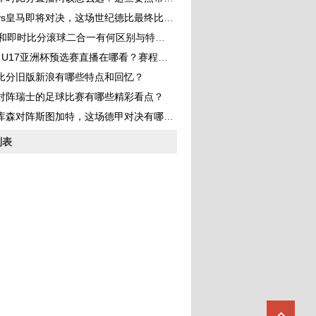
s皇马即将对决，这场世纪德比最终比分会是多少？
分和即时比分滚球二合一有何区别与特点？
 U17亚洲杯预选赛直播在哪看？赛程、参赛队和看点全解析
比分旧版新浪有哪些特点和回忆？
对阵瑞士的足球比赛有哪些精彩看点？
库森对阵斯图加特，这场德甲对决有哪些看点？
列表