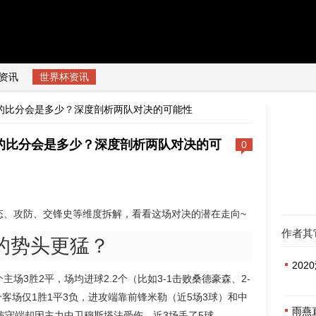
资讯
世界杯资讯
堡的比分会是多少？深度剖析两队对决的可能性
堡的比分会是多少？深度剖析两队对决的可
0
态、攻防、交锋史等维度拆解，看看这场对决的潜在走向~
作者其
的势头更猛？
20
主场3胜2平，场均进球2.2个（比如3-1击败桑德豪森、2-
客场仅1胜1平3负，进攻端靠前锋米勒（近5场3球）和中
雨燕
防守端却因主力中卫穆斯塔法受伤，近3场丢了5球。