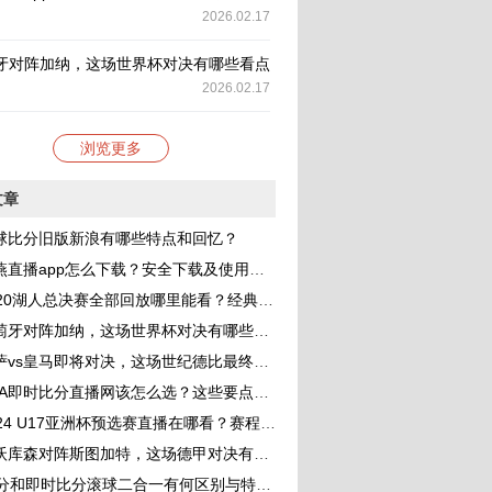
2026.02.17
牙对阵加纳，这场世界杯对决有哪些看点和关键因素？
2026.02.17
浏览更多
文章
球比分旧版新浪有哪些特点和回忆？
直播app怎么下载？安全下载及使用指南全解析
20湖人总决赛全部回放哪里能看？经典战役细节与精彩瞬间全解析
牙对阵加纳，这场世界杯对决有哪些看点和关键因素？
vs皇马即将对决，这场世纪德比最终比分会是多少？
A即时比分直播网该怎么选？这些要点帮你找到靠谱平台
24 U17亚洲杯预选赛直播在哪看？赛程、参赛队和看点全解析
沃库森对阵斯图加特，这场德甲对决有哪些看点？
0分和即时比分滚球二合一有何区别与特点？