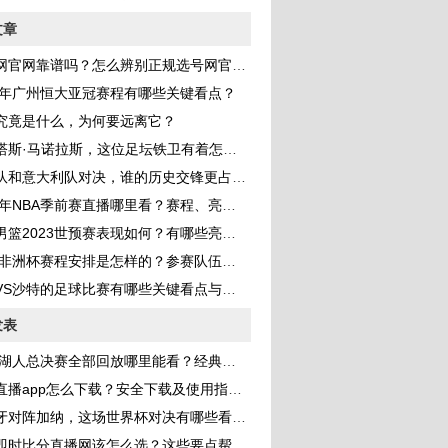
文章
网官网靠谱吗？怎么辨别正规选号网官网？
21年广州恒大亚冠赛程有哪些关键看点？
究竟是什么，为何要远离它？
斯·马诺拉斯，这位足坛铁卫有着怎样的职业生涯轨迹？
意大利队对决，谁的历史交锋更占优？战术风格又有哪些碰撞？
4年NBA季前赛直播哪里看？赛程、亮点及观赛指南全解析
篮2023世预赛表现如何？有哪些亮点与挑战？
4非洲杯赛程安排是怎样的？参赛队伍和精彩看点有哪些？
S沙特的足球比赛有哪些关键看点与深层意义？
发表
湖人总决赛全部回放哪里能看？经典战役细节与精彩瞬间全解析
播app怎么下载？安全下载及使用指南全解析
对阵加纳，这场世界杯对决有哪些看点和关键因素？
即时比分直播网该怎么选？这些要点帮你找到靠谱平台