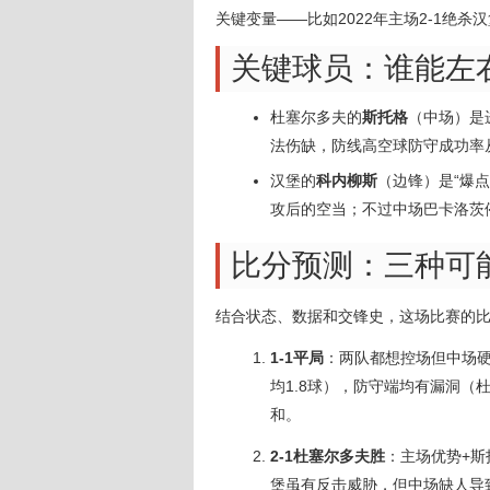
关键变量——比如2022年主场2-1绝
关键球员：谁能左
杜塞尔多夫的
斯托格
（中场）是
法伤缺，防线高空球防守成功率从
汉堡的
科内柳斯
（边锋）是“爆
攻后的空当；不过中场巴卡洛茨停
比分预测：三种可
结合状态、数据和交锋史，这场比赛的比
1-1平局
：两队都想控场但中场硬
均1.8球），防守端均有漏洞（杜
和。
2-1杜塞尔多夫胜
：主场优势+
堡虽有反击威胁，但中场缺人导