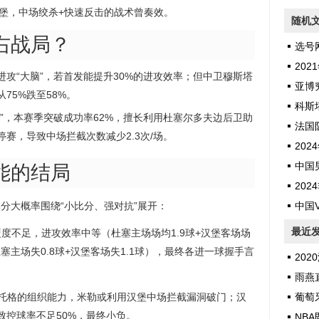
杀汉堡，中场绞杀+快速反击的战术曾奏效。
随机
右战局？
选号
20
进攻“大脑”，若首发能提升30%的进攻效率；但中卫穆斯塔
亚博
75%跌至58%。
科斯塔
点”，本赛季突破成功率62%，擅长利用杜塞尔多夫边后卫助
法国队和
赛，导致中场拦截次数减少2.3次/场。
202
中国男
能的结局
202
分大概率围绕“小比分、强对抗”展开：
中国V
最近
度不足，进攻效率中等（杜塞主场场均1.9球+汉堡客场场
塞主场失0.8球+汉堡客场失1.1球），最终各进一球握手言
2020
雨燕直
斯托格的组织能力，米勒或利用汉堡中场拦截漏洞破门；汉
葡萄牙
致控球率不足50%，最终小负。
NBA