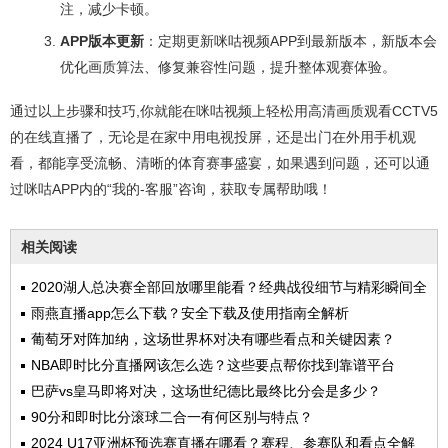
注，减少卡顿。
APP版本更新
：定期更新咪咕视频APP到最新版本，新版本会
优化画质算法、修复兼容性问题，提升整体观赛体验。
通过以上步骤和技巧,你就能在咪咕视频上轻松用高清画质观看CCTV5
的在线直播了，无论是在家中用电视投屏，还是出门在外用手机观
看，都能享受流畅、清晰的体育赛事盛宴，如果遇到问题，还可以通
过咪咕APP内的“我的-客服”咨询，获取专属帮助哦！
相关阅读
2020湖人总决赛全部回放哪里能看？经典战役细节与精彩瞬间全
解析
雨燕直播app怎么下载？安全下载及使用指南全解析
葡萄牙对阵加纳，这场世界杯对决有哪些看点和关键因素？
NBA即时比分直播网该怎么选？这些要点帮你找到靠谱平台
巴萨vs皇马即将对决，这场世纪德比最终比分会是多少？
90分和即时比分滚球二合一有何区别与特点？
2024 U17亚洲杯预选赛直播在哪看？赛程、参赛队和看点全解