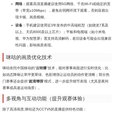
网络
：观看高清直播建议使用5G网络、千兆Wi-Fi或稳定的宽
带（带宽≥10Mbps），避免在弱网环境下观看，否则容易出
现卡顿、画质模糊。
设备
：手机建议使用近3年发布的中高端机型（如骁龙7系及
以上、天玑8000及以上芯片）；平板和电视端（如小米电
视、华为智慧屏）需支持高清解码，老旧设备可能会出现兼容
性问题，影响画质表现。
咪咕的画质优化技术
咪咕依托中国移动的“
云转播
”技术，能对赛事画面进行实时优化：比
如动态降噪让草坪更翠绿、色彩增强让运动员的动作更清晰；部分热
门赛事还会提供“
超清增强
”模式，进一步提升细节表现（尤其是夜间
赛事或高速运动场景）。
多视角与互动功能（提升观赛体验）
除了高清画质,咪咕还为CCTV5的直播提供特色功能：