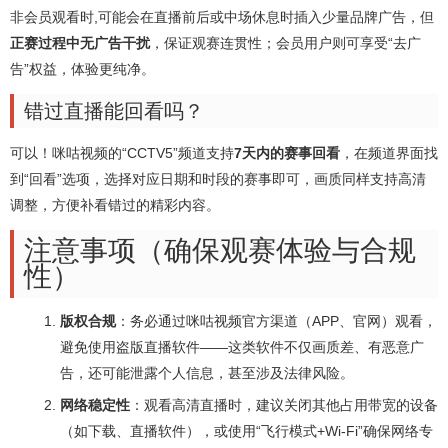
非会员观看时,可能会在直播前后或中场休息时插入少量品牌广告，但
正赛过程中无广告干扰
，保证观赛连贯性；会员用户则可享受“去广
告”权益，体验更纯净。
错过直播能回看吗？
可以！咪咕视频的“CCTV5”频道支持
7天内的赛事回看
，在频道界面找
到“回看”选项，选择对应日期和时段的赛事即可，画质同样支持高清
调整，方便补看错过的精彩内容。
注意事项（确保观赛体验与合规
性）
版权合规
：务必通过咪咕视频官方渠道（APP、官网）观看，
避免使用盗版直播软件——这类软件不仅画质差、有恶意广
告，还可能泄露个人信息，甚至涉及法律风险。
网络稳定性
：观看高清直播时，建议关闭其他占用带宽的设备
（如下载、直播软件），或使用“飞行模式+Wi-Fi”确保网络专