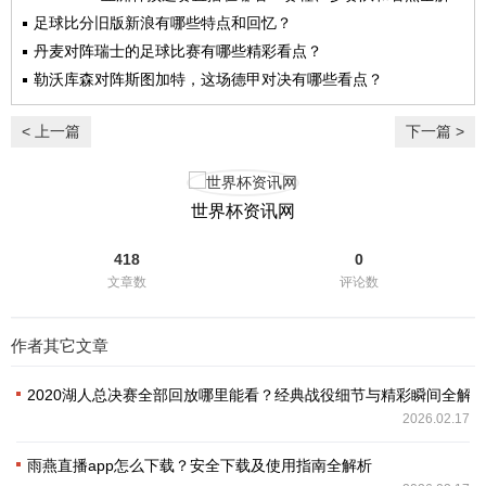
析
足球比分旧版新浪有哪些特点和回忆？
丹麦对阵瑞士的足球比赛有哪些精彩看点？
勒沃库森对阵斯图加特，这场德甲对决有哪些看点？
< 上一篇
下一篇 >
世界杯资讯网
418
0
文章数
评论数
作者其它文章
2020湖人总决赛全部回放哪里能看？经典战役细节与精彩瞬间全解
2026.02.17
雨燕直播app怎么下载？安全下载及使用指南全解析