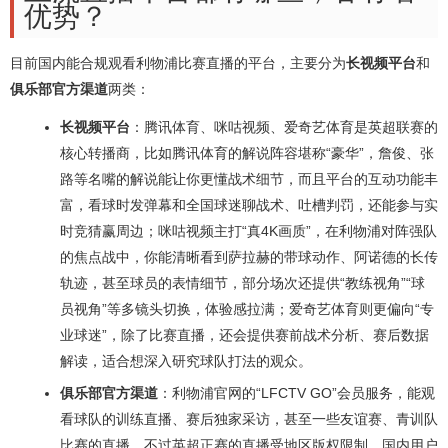
优势？
目前国内能合规观看利物浦比赛直播的平台，主要分为
长视频平台
和
俱乐部官方渠道
两类：
长视频平台
：腾讯体育、咪咕视频、爱奇艺体育是英超联赛的
核心转播商，比如腾讯体育的解说阵容堪称“豪华”，詹俊、张
路等名嘴的解说能让你更懂战术细节，而且平台的互动功能丰
富，看球时发弹幕和全国球迷聊战术、吐槽判罚，还能参与实
时竞猜赢周边；咪咕视频主打“真4K画质”，在利物浦对阵强队
的焦点战中，你能清晰看到萨拉赫的带球动作、阿诺德的长传
轨迹，甚至球员的表情细节，部分场次还提供“教练视角”“球
员视角”等多镜头切换，体验感拉满；爱奇艺体育则更偏向“专
业球迷”，除了比赛直播，还会提供赛前战术分析、赛后数据
解读，适合想深入研究球队打法的观众。
俱乐部官方渠道
：利物浦官网的“LFCTV GO”会员服务，能观
看球队的训练直播、赛后独家采访，甚至一些友谊赛、青训队
比赛的直播，不过英超正赛的直播受地区版权限制，国内用户