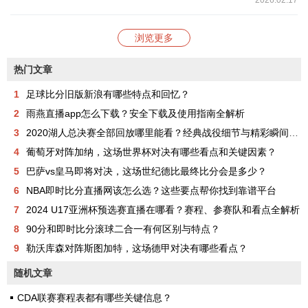
2026.02.17
浏览更多
热门文章
1
足球比分旧版新浪有哪些特点和回忆？
2
雨燕直播app怎么下载？安全下载及使用指南全解析
3
2020湖人总决赛全部回放哪里能看？经典战役细节与精彩瞬间全解析
4
葡萄牙对阵加纳，这场世界杯对决有哪些看点和关键因素？
5
巴萨vs皇马即将对决，这场世纪德比最终比分会是多少？
6
NBA即时比分直播网该怎么选？这些要点帮你找到靠谱平台
7
2024 U17亚洲杯预选赛直播在哪看？赛程、参赛队和看点全解析
8
90分和即时比分滚球二合一有何区别与特点？
9
勒沃库森对阵斯图加特，这场德甲对决有哪些看点？
随机文章
CDA联赛赛程表都有哪些关键信息？