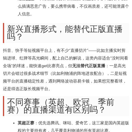
么插满恶意广告，要么携带病毒，不仅画质差，还可能泄露个
人信息。
新兴直播形式，能替代正版直播
吗？
抖音、快手等短视频平台上，有不少“直播切片”——比如主播实时剪
辑进球、红牌等高光瞬间，配上自己的解说，这类内容适合“没时间看
全场”的球迷，能快速get比赛亮点，但
无法替代正版直播
：一是高光
切片会错过很多战术细节（比如利物浦的阵地进攻配合），二是短视
频平台的直播稳定性差，遇到网络波动容易卡顿，如果想完整看球，
还是得选正版长视频平台。
不同赛事（英超、欧冠、季前
赛）的直播渠道有区别吗？
英超正赛
：优先选腾讯、咪咕、爱奇艺，这三家是国内英超版
权的主要持有者，几乎覆盖利物浦的所有英超比赛。