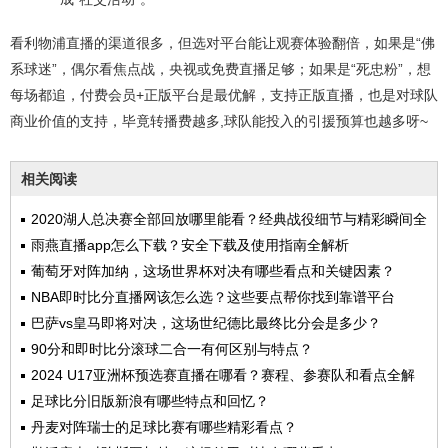
看利物浦直播的渠道很多，但选对平台能让观赛体验翻倍，如果是“佛
系球迷”，偶尔看焦点战，央视或免费直播足够；如果是“死忠粉”，想
每场都追，付费会员+正版平台是最优解，支持正版直播，也是对球队
商业价值的支持，毕竟转播费越多,球队能投入的引援预算也越多呀~
相关阅读
2020湖人总决赛全部回放哪里能看？经典战役细节与精彩瞬间全
解析
雨燕直播app怎么下载？安全下载及使用指南全解析
葡萄牙对阵加纳，这场世界杯对决有哪些看点和关键因素？
NBA即时比分直播网该怎么选？这些要点帮你找到靠谱平台
巴萨vs皇马即将对决，这场世纪德比最终比分会是多少？
90分和即时比分滚球二合一有何区别与特点？
2024 U17亚洲杯预选赛直播在哪看？赛程、参赛队和看点全解
析
足球比分旧版新浪有哪些特点和回忆？
丹麦对阵瑞士的足球比赛有哪些精彩看点？