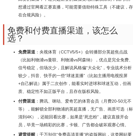
想通过官网看正赛直播，可能需要借助特殊工具（不建议，存
在合规风险）。
免费和付费直播渠道，该怎么
选？
免费渠道
：央视体育（CCTV5/5+）会转播部分英超焦点战
（比如利物浦vs曼联、利物浦vs阿森纳），优点是完全免费、
信号稳定，但场次少，且解说风格偏“大众化”，专业战术分析
较少，抖音、快手的一些“球迷直播”（比如主播用电视投屏
+自己解说）属于二次创作，能看实时进球和球迷互动，但画
质、稳定性不如正版平台，且存在版权风险。
付费渠道
：腾讯、咪咕、爱奇艺的体育会员（月费20-50元不
等），能解锁全部利物浦的英超直播，无广告、画质可选（标
清到4K），还能回看比赛，如果是“死忠粉”，建议直接开会
员，毕竟一场精彩的比赛，卡顿、广告都会破坏观赛心情。
避雷提醒
：千万别信“免费高清直播”的盗版网站，这类网站要