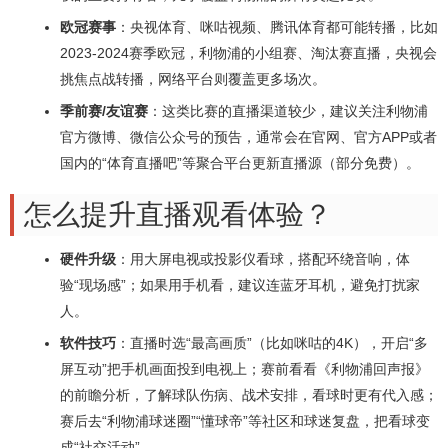
欧冠赛事
：央视体育、咪咕视频、腾讯体育都可能转播，比如
2023-2024赛季欧冠，利物浦的小组赛、淘汰赛直播，央视会
挑焦点战转播，网络平台则覆盖更多场次。
季前赛/友谊赛
：这类比赛的直播渠道较少，建议关注利物浦
官方微博、微信公众号的预告，通常会在官网、官方APP或者
国内的“体育直播吧”等聚合平台更新直播源（部分免费）。
怎么提升直播观看体验？
硬件升级
：用大屏电视或投影仪看球，搭配环绕音响，体
验“现场感”；如果用手机看，建议连蓝牙耳机，避免打扰家
人。
软件技巧
：直播时选“最高画质”（比如咪咕的4K），开启“多
屏互动”把手机画面投到电视上；赛前看看《利物浦回声报》
的前瞻分析，了解球队伤病、战术安排，看球时更有代入感；
赛后去“利物浦球迷圈”“懂球帝”等社区和球迷复盘，把看球变
成“社交活动”。