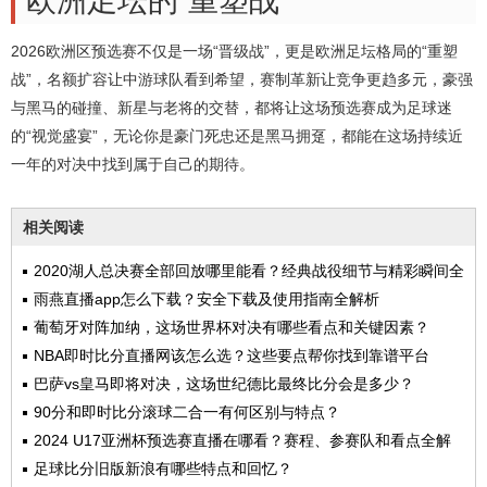
欧洲足坛的“重塑战”
2026欧洲区预选赛不仅是一场“晋级战”，更是欧洲足坛格局的“重塑
战”，名额扩容让中游球队看到希望，赛制革新让竞争更趋多元，豪强
与黑马的碰撞、新星与老将的交替，都将让这场预选赛成为足球迷
的“视觉盛宴”，无论你是豪门死忠还是黑马拥趸，都能在这场持续近
一年的对决中找到属于自己的期待。
相关阅读
2020湖人总决赛全部回放哪里能看？经典战役细节与精彩瞬间全
解析
雨燕直播app怎么下载？安全下载及使用指南全解析
葡萄牙对阵加纳，这场世界杯对决有哪些看点和关键因素？
NBA即时比分直播网该怎么选？这些要点帮你找到靠谱平台
巴萨vs皇马即将对决，这场世纪德比最终比分会是多少？
90分和即时比分滚球二合一有何区别与特点？
2024 U17亚洲杯预选赛直播在哪看？赛程、参赛队和看点全解
析
足球比分旧版新浪有哪些特点和回忆？