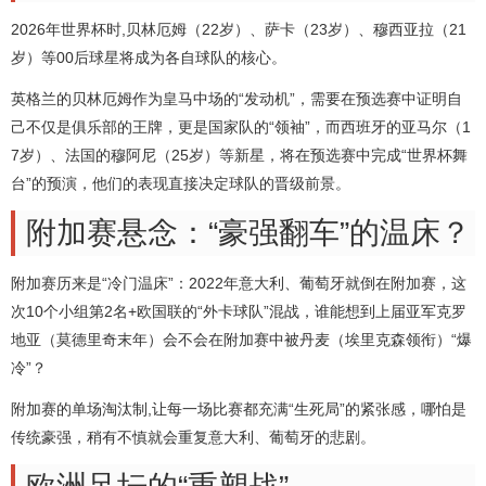
2026年世界杯时,贝林厄姆（22岁）、萨卡（23岁）、穆西亚拉（21
岁）等00后球星将成为各自球队的核心。
英格兰的贝林厄姆作为皇马中场的“发动机”，需要在预选赛中证明自
己不仅是俱乐部的王牌，更是国家队的“领袖”，而西班牙的亚马尔（1
7岁）、法国的穆阿尼（25岁）等新星，将在预选赛中完成“世界杯舞
台”的预演，他们的表现直接决定球队的晋级前景。
附加赛悬念：“豪强翻车”的温床？
附加赛历来是“冷门温床”：2022年意大利、葡萄牙就倒在附加赛，这
次10个小组第2名+欧国联的“外卡球队”混战，谁能想到上届亚军克罗
地亚（莫德里奇末年）会不会在附加赛中被丹麦（埃里克森领衔）“爆
冷”？
附加赛的单场淘汰制,让每一场比赛都充满“生死局”的紧张感，哪怕是
传统豪强，稍有不慎就会重复意大利、葡萄牙的悲剧。