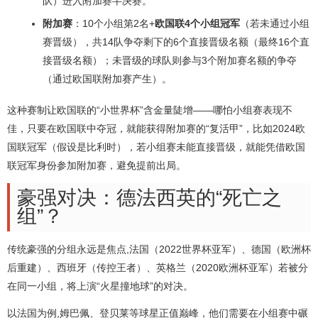
队）进入附加赛半决赛。
附加赛
：10个小组第2名+
欧国联4个小组冠军
（若未通过小组
赛晋级），共14队争夺剩下的6个直接晋级名额（最终16个直
接晋级名额）；未晋级的球队则参与3个附加赛名额的争夺
（通过欧国联附加赛产生）。
这种赛制让欧国联的“小世界杯”含金量陡增——哪怕小组赛表现不
佳，只要在欧国联中夺冠，就能获得附加赛的“复活甲”，比如2024欧
国联冠军（假设是比利时），若小组赛未能直接晋级，就能凭借欧国
联冠军身份参加附加赛，避免提前出局。
豪强对决：德法西英的“死亡之
组”？
传统豪强的分组永远是焦点,法国（2022世界杯亚军）、德国（欧洲杯
后重建）、西班牙（传控王者）、英格兰（2020欧洲杯亚军）若被分
在同一小组，将上演“火星撞地球”的对决。
以法国为例,姆巴佩、登贝莱等球星正值巅峰，他们需要在小组赛中碾