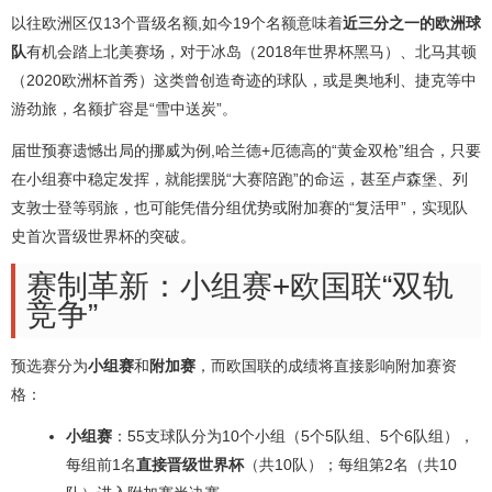
以往欧洲区仅13个晋级名额,如今19个名额意味着
近三分之一的欧洲球
队
有机会踏上北美赛场，对于冰岛（2018年世界杯黑马）、北马其顿
（2020欧洲杯首秀）这类曾创造奇迹的球队，或是奥地利、捷克等中
游劲旅，名额扩容是“雪中送炭”。
届世预赛遗憾出局的挪威为例,哈兰德+厄德高的“黄金双枪”组合，只要
在小组赛中稳定发挥，就能摆脱“大赛陪跑”的命运，甚至卢森堡、列
支敦士登等弱旅，也可能凭借分组优势或附加赛的“复活甲”，实现队
史首次晋级世界杯的突破。
赛制革新：小组赛+欧国联“双轨
竞争”
预选赛分为
小组赛
和
附加赛
，而欧国联的成绩将直接影响附加赛资
格：
小组赛
：55支球队分为10个小组（5个5队组、5个6队组），
每组前1名
直接晋级世界杯
（共10队）；每组第2名（共10