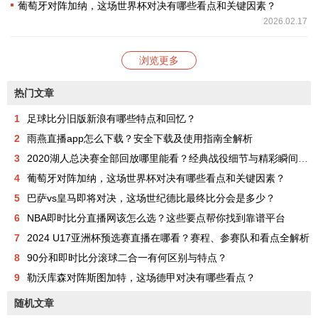
葡萄牙对阵加纳，这场世界杯对决有哪些看点和关键因素？
2026.02.17
浏览更多
热门文章
1
足球比分旧版新浪有哪些特点和回忆？
2
雨燕直播app怎么下载？安全下载及使用指南全解析
3
2020湖人总决赛全部回放哪里能看？经典战役细节与精彩瞬间全解析
4
葡萄牙对阵加纳，这场世界杯对决有哪些看点和关键因素？
5
巴萨vs皇马即将对决，这场世纪德比最终比分会是多少？
6
NBA即时比分直播网该怎么选？这些要点帮你找到靠谱平台
7
2024 U17亚洲杯预选赛直播在哪看？赛程、参赛队和看点全解析
8
90分和即时比分滚球二合一有何区别与特点？
9
勒沃库森对阵斯图加特，这场德甲对决有哪些看点？
随机文章