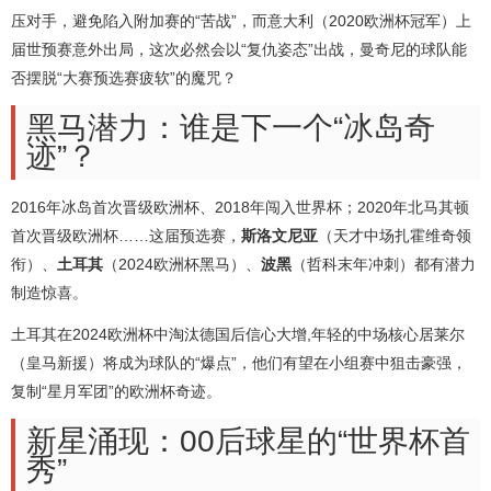
压对手，避免陷入附加赛的“苦战”，而意大利（2020欧洲杯冠军）上
届世预赛意外出局，这次必然会以“复仇姿态”出战，曼奇尼的球队能
否摆脱“大赛预选赛疲软”的魔咒？
黑马潜力：谁是下一个“冰岛奇
迹”？
2016年冰岛首次晋级欧洲杯、2018年闯入世界杯；2020年北马其顿
首次晋级欧洲杯……这届预选赛，
斯洛文尼亚
（天才中场扎霍维奇领
衔）、
土耳其
（2024欧洲杯黑马）、
波黑
（哲科末年冲刺）都有潜力
制造惊喜。
土耳其在2024欧洲杯中淘汰德国后信心大增,年轻的中场核心居莱尔
（皇马新援）将成为球队的“爆点”，他们有望在小组赛中狙击豪强，
复制“星月军团”的欧洲杯奇迹。
新星涌现：00后球星的“世界杯首
秀”