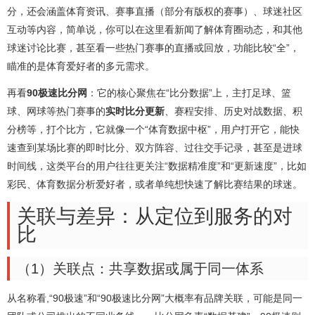
分，还会涵盖体育资讯、赛事直播（部分有版权的赛事）、球迷社区
互动等内容，简单说，你可以在这里看新闻了解体育圈动态，和其他
球迷讨论比赛，甚至看一些热门赛事的直播或回放，功能比较“全”，
瞄准的是体育爱好者的多元需求。
再看
90极速比分网
：它的核心聚焦在“比分数据”上，主打足球、篮
球、网球等热门赛事的
实时比分更新
、赛程安排、历史对战数据、积
分榜等，打个比方，它就像一个“体育数据中枢”，用户打开它，能快
速查到某场比赛的即时比分、双方阵容、过往交手记录，甚至是进球
时间线，这类平台的用户往往更关注“数据精准度”和“更新速度”，比如
彩民、体育数据分析爱好者，或者单纯想快速了解比赛结果的球迷。
关联与差异：从定位到服务的对
比
（1）关联点：共享数据或属于同一体系
从名称看,“90极速”和“90极速比分网”大概率有品牌关联，可能是同一