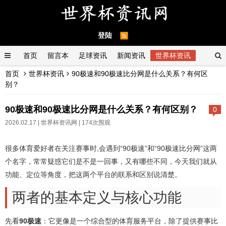
登陆
首页
留言本
足球资讯
新闻资讯
世界杯资讯
首页
世界杯资讯
90极速和90极速比分网是什么关系？有何区
别？
90极速和90极速比分网是什么关系？有何区别？
0
2026.02.17 |
世界杯资讯网
| 174次围观
很多体育爱好者在关注赛事时,会遇到“90极速”和“90极速比分网”这两
个名字，常常疑惑它们是不是一回事，又有哪些不同，今天我们就从
功能、定位等角度，把这两个平台的联系和区别说清楚。
两者的基本定义与核心功能
先看
90极速
：它更像是一个综合型的体育服务平台，除了提供赛事比