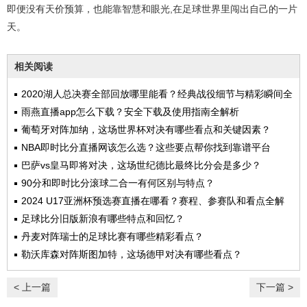
即便没有天价预算，也能靠智慧和眼光,在足球世界里闯出自己的一片
天。
相关阅读
2020湖人总决赛全部回放哪里能看？经典战役细节与精彩瞬间全
解析
雨燕直播app怎么下载？安全下载及使用指南全解析
葡萄牙对阵加纳，这场世界杯对决有哪些看点和关键因素？
NBA即时比分直播网该怎么选？这些要点帮你找到靠谱平台
巴萨vs皇马即将对决，这场世纪德比最终比分会是多少？
90分和即时比分滚球二合一有何区别与特点？
2024 U17亚洲杯预选赛直播在哪看？赛程、参赛队和看点全解
析
足球比分旧版新浪有哪些特点和回忆？
丹麦对阵瑞士的足球比赛有哪些精彩看点？
勒沃库森对阵斯图加特，这场德甲对决有哪些看点？
< 上一篇
下一篇 >