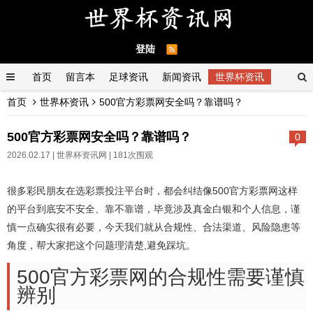
登陆
首页
留言本
足球资讯
新闻资讯
世界杯资讯
首页
世界杯资讯
500官方彩票网安全吗？靠谱吗？
500官方彩票网安全吗？靠谱吗？
0
2026.02.17 |
世界杯资讯网
| 181次围观
很多彩民朋友在选彩票投注平台时，都会纠结像500官方彩票网这样
的平台到底安不安全、靠不靠谱，毕竟涉及真金白银和个人信息，谨
慎一点确实很有必要，今天我们就从合规性、合法渠道、风险隐患等
角度，帮大家把这个问题理清楚,避免踩坑。
500官方彩票网的合规性需要谨慎
辨别