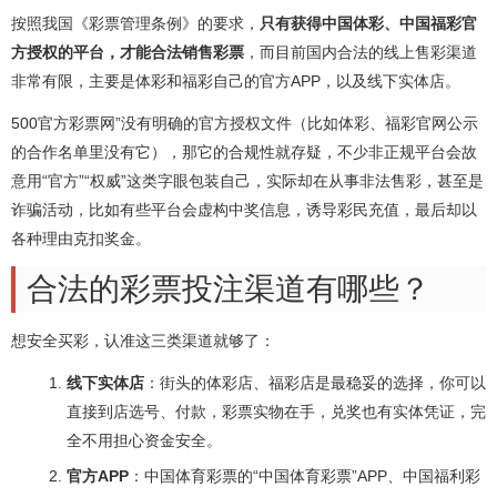
按照我国《彩票管理条例》的要求，
只有获得中国体彩、中国福彩官
方授权的平台，才能合法销售彩票
，而目前国内合法的线上售彩渠道
非常有限，主要是体彩和福彩自己的官方APP，以及线下实体店。
500官方彩票网”没有明确的官方授权文件（比如体彩、福彩官网公示
的合作名单里没有它），那它的合规性就存疑，不少非正规平台会故
意用“官方”“权威”这类字眼包装自己，实际却在从事非法售彩，甚至是
诈骗活动，比如有些平台会虚构中奖信息，诱导彩民充值，最后却以
各种理由克扣奖金。
合法的彩票投注渠道有哪些？
想安全买彩，认准这三类渠道就够了：
线下实体店
：街头的体彩店、福彩店是最稳妥的选择，你可以
直接到店选号、付款，彩票实物在手，兑奖也有实体凭证，完
全不用担心资金安全。
官方APP
：中国体育彩票的“中国体育彩票”APP、中国福利彩