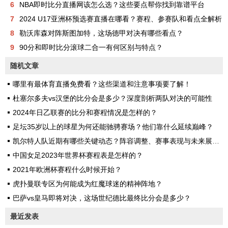
6
NBA即时比分直播网该怎么选？这些要点帮你找到靠谱平台
7
2024 U17亚洲杯预选赛直播在哪看？赛程、参赛队和看点全解析
8
勒沃库森对阵斯图加特，这场德甲对决有哪些看点？
9
90分和即时比分滚球二合一有何区别与特点？
随机文章
哪里有最体育直播免费看？这些渠道和注意事项要了解！
杜塞尔多夫vs汉堡的比分会是多少？深度剖析两队对决的可能性
2024年日乙联赛的比分和赛程情况是怎样的？
足坛35岁以上的球星为何还能驰骋赛场？他们靠什么延续巅峰？
凯尔特人队近期有哪些关键动态？阵容调整、赛事表现与未来展望全解析
中国女足2023年世界杯赛程表是怎样的？
2021年欧洲杯赛程什么时候开始？
虎扑曼联专区为何能成为红魔球迷的精神阵地？
巴萨vs皇马即将对决，这场世纪德比最终比分会是多少？
最近发表