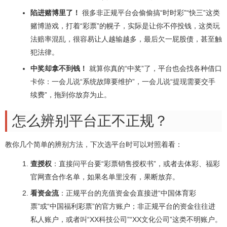
陷进赌博里了！
很多非正规平台会偷偷搞“时时彩”“快三”这类
赌博游戏，打着“彩票”的幌子，实际是让你不停投钱，这类玩
法赔率混乱，很容易让人越输越多，最后欠一屁股债，甚至触
犯法律。
中奖却拿不到钱！
就算你真的“中奖”了，平台也会找各种借口
卡你：一会儿说“系统故障要维护”，一会儿说“提现需要交手
续费”，拖到你放弃为止。
怎么辨别平台正不正规？
教你几个简单的辨别方法，下次选平台时可以对照着看：
查授权
：直接问平台要“彩票销售授权书”，或者去体彩、福彩
官网查合作名单，如果名单里没有，果断放弃。
看资金流
：正规平台的充值资金会直接进“中国体育彩
票”或“中国福利彩票”的官方账户；非正规平台的资金往往进
私人账户，或者叫“XX科技公司”“XX文化公司”这类不明账户。