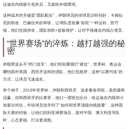
达迪在内线吸引包夹后，又能给外线喂球。
这种战术的关键是“团队配合”，伊朗球员的传球意识特别好，卡姆拉
尼的助攻、巴赫拉米的串联，让球队进攻像“齿轮”一样运转，防守
端，他们也很拼命，团队协防+篮板保护，让对手很难在内线占便宜。
“世界赛场”的淬炼：越打越强的秘
密
伊朗男篮从不“闭门造车”，他们特别重视打“硬仗”，世界杯、奥运会，
哪怕面对美国、西班牙这样的强队，他们也敢拼，这种“以赛代练”的
方式，让球员飞速成长。
举个例子，2019年世界杯，伊朗和西班牙、波多黎各同组，虽然最终
没赢，但和西班牙的比赛里，他们一度咬住比分，哈达迪在内线和小
加索尔对抗，年轻球员也学到了“如何和世界顶级内线较量”，这种国
际大赛的经验，让他们回到亚洲赛场后，面对中国、澳大利亚等队
时，心态更稳、打法更成熟。