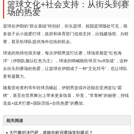
篮球文化+社会支持：从街头到赛
场的热爱
篮球在伊朗的“群众基础”特别好，街头篮球、校园篮球随处可见，很
多孩子从小就爱打球，政府和体育部门也很支持，出钱建场馆、办联
赛，甚至给球队提供海外拉练的机会。
球迷的热情也很关键，每次伊朗男篮打比赛，球场里都是“红色海
洋”（伊朗队服以红色为主），球迷的呐喊能给球员“buff加成”，这种
从街头到赛场的热爱，让篮球在伊朗成了一种“文化符号”，也让球队
更有凝聚力。
随着亚哈查利等年轻球员崛起，伊朗男篮或许还能在亚洲篮坛“霸
榜”，甚至在世界舞台上带来更多惊喜，毕竟，“常青树”的秘密，持续
造血+战术打磨+国际历练+全民热爱”的叠加。
相关阅读
大巴黎对决巴萨，谁能在欧冠赛场笑到最后？